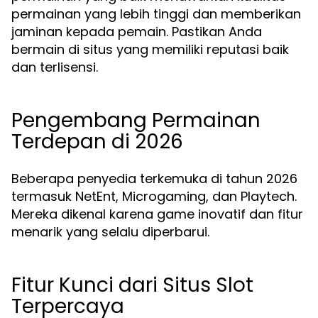
permainan yang lebih tinggi dan memberikan
jaminan kepada pemain. Pastikan Anda
bermain di situs yang memiliki reputasi baik
dan terlisensi.
Pengembang Permainan
Terdepan di 2026
Beberapa penyedia terkemuka di tahun 2026
termasuk NetEnt, Microgaming, dan Playtech.
Mereka dikenal karena game inovatif dan fitur
menarik yang selalu diperbarui.
Fitur Kunci dari Situs Slot
Terpercaya