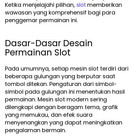
Ketika menjelajahi pilihan,
memberikan
slot
wawasan yang komprehensif bagi para
penggemar permainan ini.
Dasar-Dasar Desain
Permainan Slot
Pada umumnya, setiap mesin slot terdiri dari
beberapa gulungan yang berputar saat
tombol ditekan. Pengaturan dari simbol-
simbol pada gulungan ini menentukan hasil
permainan. Mesin slot modern sering
dilengkapi dengan beragam tema, grafik
yang memukau, dan efek suara
menyenangkan yang dapat meningkatkan
pengalaman bermain.