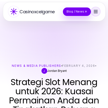
Casinoxcelgame
Blog / News
NEWS & MEDIA PUBLISHERS
FEBRUARY 4, 2026
Jordan Bryant
J
Strategi Slot Menang
untuk 2026: Kuasai
Permainan Anda dan