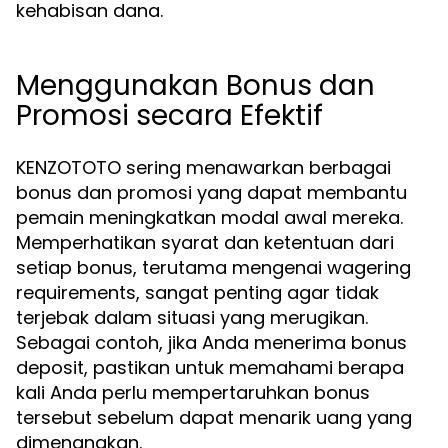
kehabisan dana.
Menggunakan Bonus dan
Promosi secara Efektif
KENZOTOTO sering menawarkan berbagai
bonus dan promosi yang dapat membantu
pemain meningkatkan modal awal mereka.
Memperhatikan syarat dan ketentuan dari
setiap bonus, terutama mengenai wagering
requirements, sangat penting agar tidak
terjebak dalam situasi yang merugikan.
Sebagai contoh, jika Anda menerima bonus
deposit, pastikan untuk memahami berapa
kali Anda perlu mempertaruhkan bonus
tersebut sebelum dapat menarik uang yang
dimenangkan.