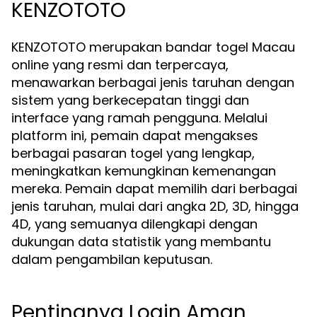
KENZOTOTO
KENZOTOTO merupakan bandar togel Macau
online yang resmi dan terpercaya,
menawarkan berbagai jenis taruhan dengan
sistem yang berkecepatan tinggi dan
interface yang ramah pengguna. Melalui
platform ini, pemain dapat mengakses
berbagai pasaran togel yang lengkap,
meningkatkan kemungkinan kemenangan
mereka. Pemain dapat memilih dari berbagai
jenis taruhan, mulai dari angka 2D, 3D, hingga
4D, yang semuanya dilengkapi dengan
dukungan data statistik yang membantu
dalam pengambilan keputusan.
Pentingnya Login Aman