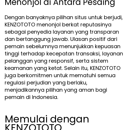
Menonjol di Antara Pesaing
Dengan banyaknya pilihan situs untuk berjudi,
KENZOTOTO menonjol berkat reputasinya
sebagai penyedia layanan yang transparan
dan bertanggung jawab. Ulasan positif dari
pemain sebelumnya menunjukkan kepuasan
tinggi terhadap kecepatan transaksi, layanan
pelanggan yang responsif, serta sistem
keamanan yang ketat. Selain itu, KENZOTOTO
juga berkomitmen untuk mematuhi semua
regulasi perjudian yang berlaku,
menjadikannya pilihan yang aman bagi
pemain di Indonesia.
Memulai dengan
KENZOTOTO