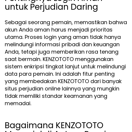
untuk Perjudian Daring
Sebagai seorang pemain, memastikan bahwa
akun Anda aman harus menjadi prioritas
utama. Proses login yang aman tidak hanya
melindungi informasi pribadi dan keuangan
Anda, tetapi juga memberikan rasa tenang
saat bermain. KENZOTOTO menggunakan
sistem enkripsi tingkat lanjut untuk melindungi
data para pemain. Ini adalah fitur penting
yang membedakan KENZOTOTO dari banyak
situs perjudian online lainnya yang mungkin
tidak memiliki standar keamanan yang
memadai.
Bagaimana KENZOTOTO