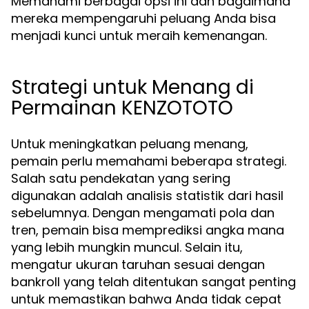
Memahami berbagai opsi ini dan bagaimana
mereka mempengaruhi peluang Anda bisa
menjadi kunci untuk meraih kemenangan.
Strategi untuk Menang di
Permainan KENZOTOTO
Untuk meningkatkan peluang menang,
pemain perlu memahami beberapa strategi.
Salah satu pendekatan yang sering
digunakan adalah analisis statistik dari hasil
sebelumnya. Dengan mengamati pola dan
tren, pemain bisa memprediksi angka mana
yang lebih mungkin muncul. Selain itu,
mengatur ukuran taruhan sesuai dengan
bankroll yang telah ditentukan sangat penting
untuk memastikan bahwa Anda tidak cepat