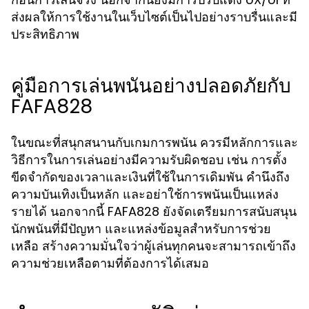
ส่งผลให้การใช้งานในเว็บไซต์เป็นไปอย่างราบรื่นและมี
ประสิทธิภาพ
คู่มือการเล่นพนันอย่างปลอดภัยกับ
FAFA828
ในขณะที่สนุกสนานกับเกมการพนัน ควรมีหลักการและ
วิธีการในการเล่นอย่างมีความรับผิดชอบ เช่น การตั้ง
ขีดจำกัดของเวลาและเงินที่ใช้ในการเดิมพัน คำนึงถึง
ความบันเทิงเป็นหลัก และอย่าใช้การพนันเป็นแหล่ง
รายได้ นอกจากนี้ FAFA828 ยังจัดเตรียมการสนับสนุน
นักพนันที่มีปัญหา และแหล่งข้อมูลสำหรับการช่วย
เหลือ สร้างความมั่นใจว่าผู้เล่นทุกคนจะสามารถเข้าถึง
ความช่วยเหลือตามที่ต้องการได้เสมอ