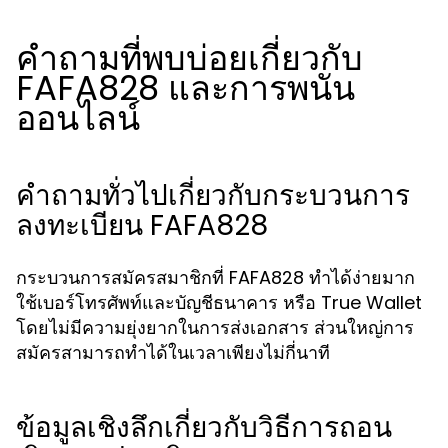
คำถามที่พบบ่อยเกี่ยวกับ
FAFA828 และการพนัน
ออนไลน์
คำถามทั่วไปเกี่ยวกับกระบวนการ
ลงทะเบียน FAFA828
กระบวนการสมัครสมาชิกที่ FAFA828 ทำได้ง่ายมาก
ใช้เบอร์โทรศัพท์และบัญชีธนาคาร หรือ True Wallet
โดยไม่มีความยุ่งยากในการส่งเอกสาร ส่วนใหญ่การ
สมัครสามารถทำได้ในเวลาเพียงไม่กี่นาที
ข้อมูลเชิงลึกเกี่ยวกับวิธีการถอน