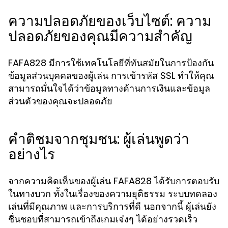
ความปลอดภัยของเว็บไซต์: ความ
ปลอดภัยของคุณมีความสำคัญ
FAFA828 มีการใช้เทคโนโลยีที่ทันสมัยในการป้องกัน
ข้อมูลส่วนบุคคลของผู้เล่น การเข้ารหัส SSL ทำให้คุณ
สามารถมั่นใจได้ว่าข้อมูลทางด้านการเงินและข้อมูล
ส่วนตัวของคุณจะปลอดภัย
คำติชมจากชุมชน: ผู้เล่นพูดว่า
อย่างไร
จากความคิดเห็นของผู้เล่น FAFA828 ได้รับการตอบรับ
ในทางบวก ทั้งในเรื่องของความยุติธรรม ระบบทดลอง
เล่นที่มีคุณภาพ และการบริการที่ดี นอกจากนี้ ผู้เล่นยัง
ชื่นชอบที่สามารถเข้าถึงเกมเจ๋งๆ ได้อย่างรวดเร็ว