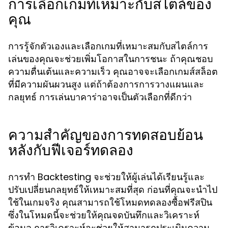
การเลือกเกมที่เหมาะกับสไตล์ของ
คุณ
การรู้จักตัวเองและเลือกเกมที่เหมาะสมกับสไตล์การ
เล่นของคุณจะช่วยเพิ่มโอกาสในการชนะ ถ้าคุณชอบ
ความตื่นเต้นและความเร็ว คุณอาจจะเลือกเกมส์สล็อต
ที่มีความผันผวนสูง แต่ถ้าต้องการการวางแผนและ
กลยุทธ์ การเล่นบาคาร่าอาจเป็นตัวเลือกที่ดีกว่า
ความสำคัญของการทดสอบย้อน
หลังกับฟีเจอร์ทดลอง
การทำ Backtesting จะช่วยให้ผู้เล่นได้เรียนรู้และ
ปรับเปลี่ยนกลยุทธ์ให้เหมาะสมที่สุด ก่อนที่คุณจะนำไป
ใช้ในเกมจริง คุณสามารถใช้โหมดทดลองซื้อฟรีสปิน
ซึ่งในโหมดนี้จะช่วยให้คุณจดบันทึกและวิเคราะห์
ข้อมูล การวิเคราะห์จะช่วยให้สามารถประเมินความ