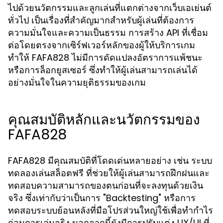
ไปด้วยนวัตกรรมและลูกเล่นที่แตกต่างจากเว็บเอเย่นต์
ทั่วไป เป็นเรื่องที่สำคัญมากสำหรับผู้เล่นที่ต้องการ
ความมั่นใจและความเป็นธรรม การสร้าง API ที่เชื่อม
ต่อโดยตรงจากเซิร์ฟเวอร์หลักของผู้ให้บริการเกม
ทำให้ FAFA828 ไม่มีการดัดแปลงอัตราการแพ้ชนะ
หรือการล็อกยูสเซอร์ ซึ่งทำให้ผู้เล่นสามารถเล่นได้
อย่างมั่นใจในความยุติธรรมของเกม
คุณสมบัติหลักและนวัตกรรมของ
FAFA828
FAFA828 มีคุณสมบัติที่โดดเด่นหลายอย่าง เช่น ระบบ
ทดลองเล่นสล็อตฟรี ที่ช่วยให้ผู้เล่นสามารถฝึกฝนและ
ทดสอบความสามารถของตนก่อนที่จะลงทุนด้วยเงิน
จริง ซึ่งเท่ากับว่าเป็นการ "Backtesting" หรือการ
ทดสอบระบบย้อนหลังที่มือโปรส่วนใหญ่ใช้เพื่อทำกำไร
ก่อนการเล่นจริง นอกจากนี้ยังมีการปรับแต่ง UX/UI ที่